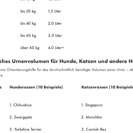
bis 20 kg
1,5 Liter
bis 40 kg
2,0 Liter
bis 60 kg
3,0 Liter
über 60 kg
4,0 Liter+
iches Urnenvolumen für Hunde, Katzen und andere H
 eine Orientierungshilfe für das durchschnittlich benötigte Volumen einer Urne 
re.
s
Hunderassen (10 Beispiele)
Katzenrassen (10 Beispiel
1. Chihuahua
1. Singapura
2. Zwergspitz
2. Munchkin
3. Yorkshire Terrier
3. Cornish Rex