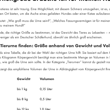
stieres ist sehr traurig. Eine Möglichkeit, mit diesem Schmerz umzugehen, ist es
len Ort bieten, um die Asche eines geliebten Hundes oder einer Katze aufzube
autet: „Wie groß muss die Urne sein?“, „Welches Fassungsvermögen ist für meine
 zu meinem Hund?“
de, die richtige Größe zu bestimmen, ist das Gewicht des Tieres zu Lebzeiten – n
weniger als ein Deutscher Schäferhund, obwohl sie ähnlich groß erscheinen.
 Tierurne finden: Größe anhand von Gewicht und V
du eine Tabelle, die dir bei der Wahl der richtigen Urne hilft. Sie basiert auf 
ro Kilogramm Körpergewicht benötigt man eine bestimmte Menge an Volumen in L
, wie groß die Urne sein sollte. In der Kategorie „Tierurnen“ kannst du gezielt 
 zeigt das empfohlene Volumen der Urne in Abhängigkeit vom Körpergewicht Ihre
Gewicht
Volumen
bis 1 kg
0,15 Liter
bis 8 kg
0,5 Liter
bis 12 kg
1,0 Liter