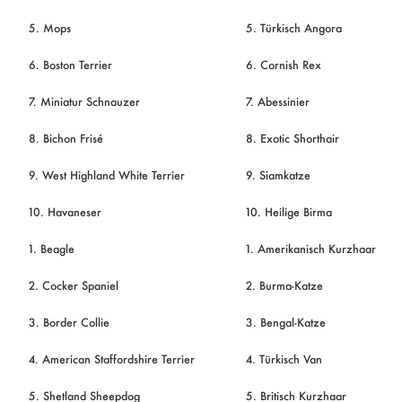
5. Mops
5. Türkisch Angora
6. Boston Terrier
6. Cornish Rex
7. Miniatur Schnauzer
7. Abessinier
8. Bichon Frisé
8. Exotic Shorthair
9. West Highland White Terrier
9. Siamkatze
10. Havaneser
10. Heilige Birma
1. Beagle
1. Amerikanisch Kurzhaar
2. Cocker Spaniel
2. Burma-Katze
3. Border Collie
3. Bengal-Katze
4. American Staffordshire Terrier
4. Türkisch Van
5. Shetland Sheepdog
5. Britisch Kurzhaar