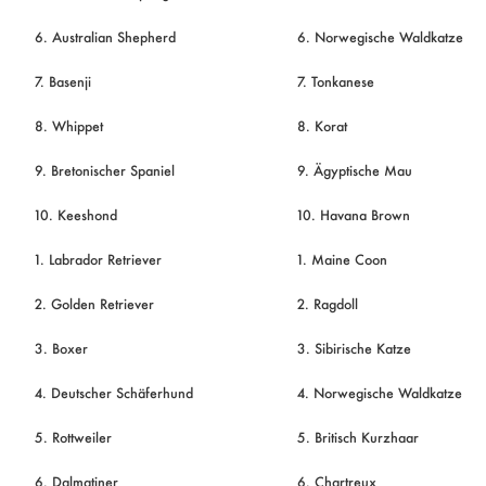
6. Australian Shepherd
6. Norwegische Waldkatze
7. Basenji
7. Tonkanese
8. Whippet
8. Korat
9. Bretonischer Spaniel
9. Ägyptische Mau
10. Keeshond
10. Havana Brown
1. Labrador Retriever
1. Maine Coon
2. Golden Retriever
2. Ragdoll
3. Boxer
3. Sibirische Katze
4. Deutscher Schäferhund
4. Norwegische Waldkatze
5. Rottweiler
5. Britisch Kurzhaar
6. Dalmatiner
6. Chartreux