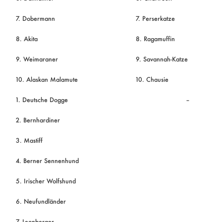
7. Dobermann
7. Perserkatze
8. Akita
8. Ragamuffin
9. Weimaraner
9. Savannah-Katze
10. Alaskan Malamute
10. Chausie
1. Deutsche Dogge
–
2. Bernhardiner
3. Mastiff
4. Berner Sennenhund
5. Irischer Wolfshund
6. Neufundländer
7. Leonberger