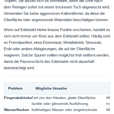
Tropfen. Sie lassen sich oft vermeiden, wenn die Urne nach
dem Reinigen sofort mit einem trockenen Tuch abgewischt wird.
Verwenden Sie keine aggressiven Kalkentferner, da diese die
Oberfläche oder angrenzende Materialien beschädigen können.
Wenn auf Edelstahl kleine braune Punkte erscheinen, handelt es
sich nicht immer um Rost aus dem Edelstahl selbst. Häufig sind
es Fremdpartikel, etwa Eisenstaub, Metallabrieb, Streusalz,
Erde oder andere Ablagerungen, die auf der Oberfläche
reagieren. Solche Spuren sollten möglichst früh entfernt werden,
damit die Passivschicht des Edelstahls nicht dauerhaft
beeinträchtigt wird.
Problem
Mögliche Ursache
S
Fingerabdrücke
Fett von den Händen, glatte Oberfläche,
Mit 
dunkle oder glänzende Ausführung.
troc
Wasserflecken
Kalkhaltiges Wasser oder eingetrocknete
Mit 