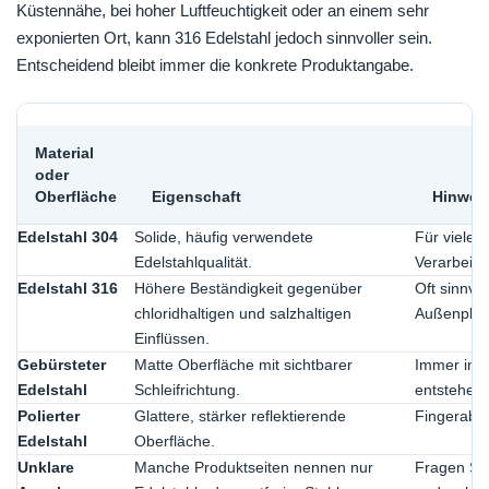
Küstennähe, bei hoher Luftfeuchtigkeit oder an einem sehr
exponierten Ort, kann 316 Edelstahl jedoch sinnvoller sein.
Entscheidend bleibt immer die konkrete Produktangabe.
Material
oder
Oberfläche
Eigenschaft
Hinweis
Edelstahl 304
Solide, häufig verwendete
Für viele
Edelstahlqualität.
Verarbeitu
Edelstahl 316
Höhere Beständigkeit gegenüber
Oft sinnvol
chloridhaltigen und salzhaltigen
Außenplatz
Einflüssen.
Gebürsteter
Matte Oberfläche mit sichtbarer
Immer in S
Edelstahl
Schleifrichtung.
entstehen.
Polierter
Glattere, stärker reflektierende
Fingerabdr
Edelstahl
Oberfläche.
Unklare
Manche Produktseiten nennen nur
Fragen Sie