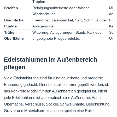
Tropfen.
Streifen
Reinigungsmittelreste oder falsche
Mit 
Wischrichtung.
der S
Bräunliche
Fremdrost, Eisenpartikel, Salz, Schmutz oder
Früh
Punkte
Ablagerungen.
Kein
Trübe
Witterung, Ablagerungen, Staub, Kalk oder
Scho
Oberfläche
ungeeignete Pflegeprodukte.
Unsi
Edelstahlurnen im Außenbereich
pflegen
Viele Edelstahlurnen sind für eine dauerhafte und moderne
Erinnerung gedacht. Dennoch sollte immer geprüft werden, ob
das konkrete Modell für den Außenbereich geeignet ist. Nicht
jede Edelstahlurne ist automatisch eine Außenurne. Auch
Oberfläche, Verschluss, Sockel, Schweißnähte, Beschichtung,
Gravur und Materialkombinationen spielen eine Rolle.