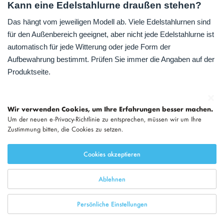
Kann eine Edelstahlurne draußen stehen?
Das hängt vom jeweiligen Modell ab. Viele Edelstahlurnen sind
für den Außenbereich geeignet, aber nicht jede Edelstahlurne ist
automatisch für jede Witterung oder jede Form der
Aufbewahrung bestimmt. Prüfen Sie immer die Angaben auf der
Produktseite.
Was ist besser für draußen, Edelstahl 304
Wir verwenden Cookies, um Ihre Erfahrungen besser machen.
oder 316?
Um der neuen e-Privacy-Richtlinie zu entsprechen, müssen wir um Ihre
Zustimmung bitten, die Cookies zu setzen.
Edelstahl 316 ist in salzhaltiger oder feuchter Umgebung häufig
beständiger als Edelstahl 304. Für den Innenbereich kann
Cookies akzeptieren
Edelstahl 304 oft ausreichend sein. Für Küstennähe, starke
Feuchtigkeit oder langfristige Außenplatzierung kann 316
Ablehnen
sinnvoller sein.
Persönliche Einstellungen
Was tun bei Wasserflecken?