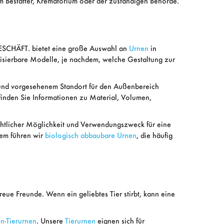
 Bestatter, Krematorium oder der zuständigen Behörde.
ESCHÄFT. bietet eine große Auswahl an
Urnen
in
lisierbare Modelle, je nachdem, welche Gestaltung zur
 und vorgesehenem Standort für den Außenbereich
finden Sie Informationen zu Material, Volumen,
chtlicher Möglichkeit und Verwendungszweck für eine
dem führen wir
biologisch abbaubare Urnen
, die häufig
reue Freunde. Wenn ein geliebtes Tier stirbt, kann eine
n-Tierurnen
. Unsere
Tierurnen
eignen sich für