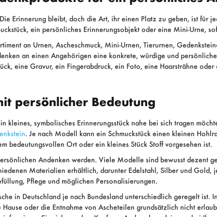
. Die Erinnerung bleibt, doch die Art, ihr einen Platz zu geben, ist f
ckstück, ein persönliches Erinnerungsobjekt oder eine Mini-Urne, sof
timent an Urnen, Ascheschmuck, Mini-Urnen, Tierurnen, Gedenkstein
denken an einen Angehörigen eine konkrete, würdige und persönlic
ück, eine Gravur, ein Fingerabdruck, ein Foto, eine Haarsträhne oder
it persönlicher Bedeutung
n kleines, symbolisches Erinnerungsstück nahe bei sich tragen möcht
enkstein
. Je nach Modell kann ein Schmuckstück einen kleinen Hohlr
m bedeutungsvollen Ort oder ein kleines Stück Stoff vorgesehen ist.
sönlichen Andenken werden. Viele Modelle sind bewusst dezent gestalt
iedenen Materialien erhältlich, darunter Edelstahl, Silber und Gold,
efüllung, Pflege und möglichen Personalisierungen.
che in Deutschland je nach Bundesland unterschiedlich geregelt ist. In
u Hause oder die Entnahme von Ascheteilen grundsätzlich nicht erlaub