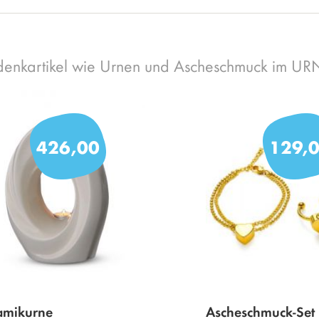
enkartikel wie Urnen und Ascheschmuck im U
426,00
129,
amikurne
Ascheschmuck-Set