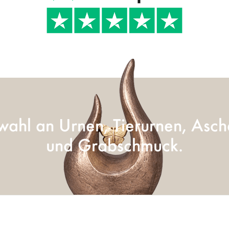
ahl an Urnen, Tierurnen, Asc
und Grabschmuck.