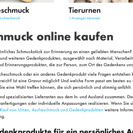
eschmuck
Tierurnen
ascheschmuck
Anzeigen
tierurnen
hmuck online kaufen
önliches Schmuckstück zur Erinnerung an einen geliebten Menschen?
und weiteren Gedenkprodukten, ausgewählt nach Material, Verarbeitu
nd Erinnerungsprodukten, die zur Person, zum Ort des Gedenkens un
 Ascheschmuck oder ein anderes Gedenkprodukt viele Fragen entstehe
reich? Ist eine Gravur möglich? Und welche Form passt am besten zu 
ie eine Wahl treffen können, die sich persönlich und stimmig anfühlt.
und spezialisierten Lieferanten aus dem In- und Ausland zusammen. D
anfertigungen oder individuelle Anpassungen realisieren. Wenn Sie si
 Kauf von Urnen, Ascheschmuck und Gedenkprodukten
weitere Informa
ng.
denkprodukte für ein persönliches 