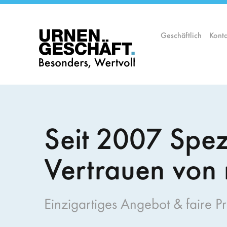
Zum
Inhalt
springen
Geschäftlich
Konta
Seit 2007 Spez
Vertrauen von 
Einzigartiges Angebot & faire Pr