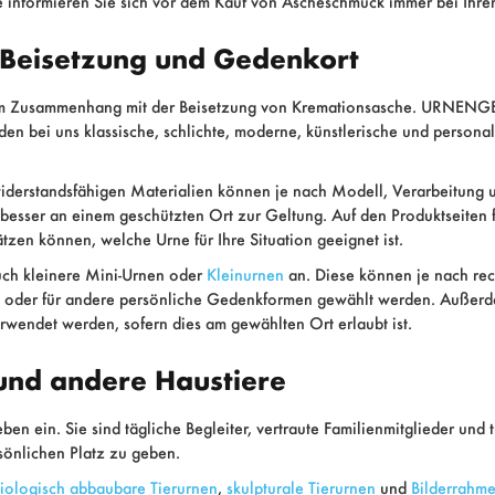
informieren Sie sich vor dem Kauf von Ascheschmuck immer bei Ihrem
 Beisetzung und Gedenkort
en im Zusammenhang mit der Beisetzung von Kremationsasche. URNENG
en bei uns klassische, schlichte, moderne, künstlerische und persona
widerstandsfähigen Materialien können je nach Modell, Verarbeitung
besser an einem geschützten Ort zur Geltung. Auf den Produktseiten 
tzen können, welche Urne für Ihre Situation geeignet ist.
ch kleinere Mini-Urnen oder
Kleinurnen
an. Diese können je nach re
t oder für andere persönliche Gedenkformen gewählt werden. Außer
endet werden, sofern dies am gewählten Ort erlaubt ist.
 und andere Haustiere
 ein. Sie sind tägliche Begleiter, vertraute Familienmitglieder und t
önlichen Platz zu geben.
iologisch abbaubare Tierurnen
,
skulpturale Tierurnen
und
Bilderrahme