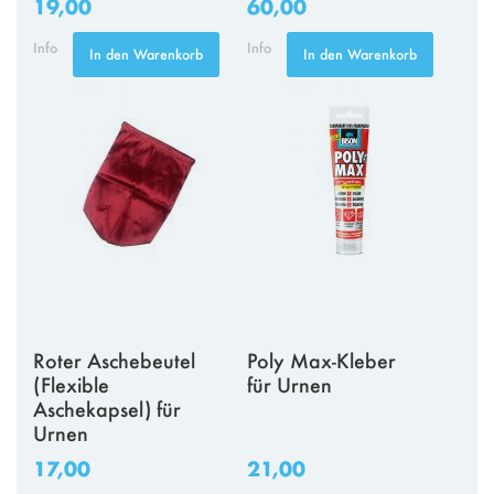
19,00
60,00
Info
Info
In den Warenkorb
In den Warenkorb
Roter Aschebeutel
Poly Max-Kleber
(Flexible
für Urnen
Aschekapsel) für
Urnen
17,00
21,00