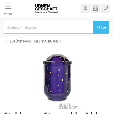
Zum
Inhalt
springen
MENU
Los
ZURÜCK NACH ALLE STAHLURNEN
Zum
Ende
der
Bildgalerie
springen
Zum