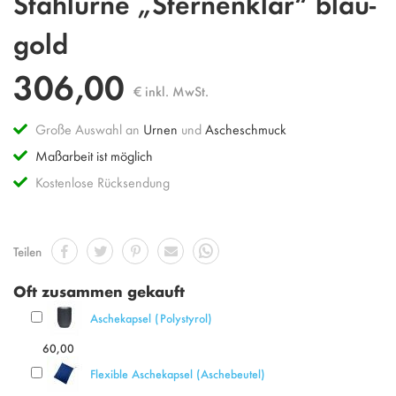
Stahlurne „Sternenklar“ blau-
Anfang
der
gold
Bildgalerie
springen
306,00
€ inkl. MwSt.
Große Auswahl an
Urnen
und
Ascheschmuck
Maßarbeit ist möglich
Kostenlose Rücksendung
Teilen
Oft zusammen gekauft
Aschekapsel (Polystyrol)
60,00
Flexible Aschekapsel (Aschebeutel)