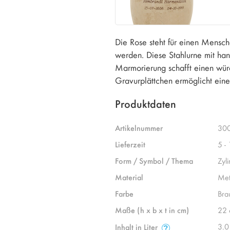
Die Rose steht für einen Mensch
werden. Diese Stahlurne mit ha
Marmorierung schafft einen würdi
Gravurplättchen ermöglicht eine p
Produktdaten
Artikelnummer
30
Lieferzeit
5 -
Form / Symbol / Thema
Zyl
Material
Met
Farbe
Bra
Maße (h x b x t in cm)
22 
3.0
Inhalt in Liter