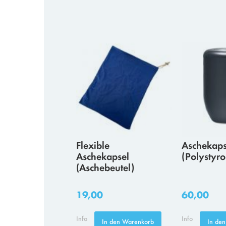
Flexible
Aschekaps
Aschekapsel
(Polystyro
(Aschebeutel)
19,00
60,00
Info
Info
In den Warenkorb
In de