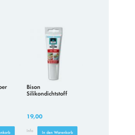
ber
Bison
Silikondichtstoff
19,00
Info
enkorb
In den Warenkorb