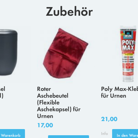
Zubehör
el
Roter
Poly Max-Kle
l)
Aschebeutel
für Urnen
(Flexible
Aschekapsel) für
Urnen
21,00
17,00
Info
n Warenkorb
In den War