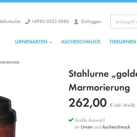
+4980 0552 0080
Einloggen
ktformular
Los
URNENARTEN
ASCHESCHMUCK
TIERURNEN
MORIERUNG
Stahlurne „gol
Marmorierung
262,00
€ inkl. MwSt.
Große Auswahl
an
Urnen
und
Ascheschmuck