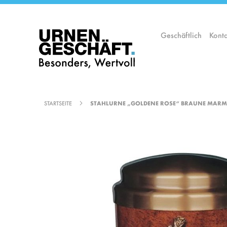
Zum
Inhalt
springen
Geschäftlich
Konta
STARTSEITE
STAHLURNE „GOLDENE ROSE“ BRAUNE MAR
Zum
Ende
der
Bildgalerie
springen