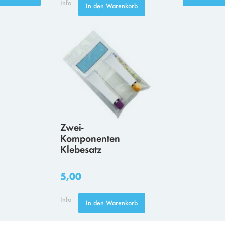
Info
In den Warenkorb
Zwei-
Komponenten
Klebesatz
5,00
Info
In den Warenkorb