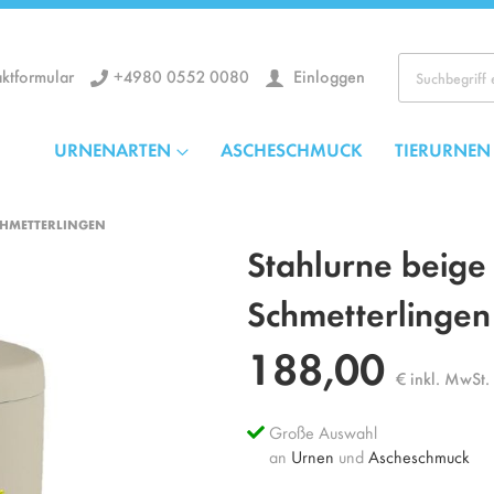
+4980 0552 0080
Einloggen
ktformular
Los
URNENARTEN
ASCHESCHMUCK
TIERURNEN
CHMETTERLINGEN
Stahlurne beige 
Schmetterlingen
188,00
€ inkl. MwSt.
Große Auswahl
an
Urnen
und
Ascheschmuck