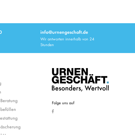
0
info@urnengeschaft.de
Wir antworten innerhalb von 24
Stunden
g
n
Beratung
Folge uns auf
befüllen
estattung
näscherung