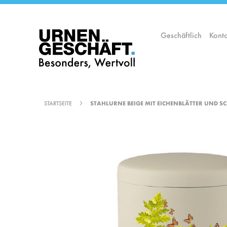
Zum
Inhalt
springen
Geschäftlich
Konta
STARTSEITE
STAHLURNE BEIGE MIT EICHENBLÄTTER UND S
Zum
Ende
der
Bildgalerie
springen