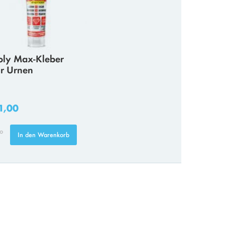
oly Max-Kleber
ür Urnen
1,00
fo
In den Warenkorb