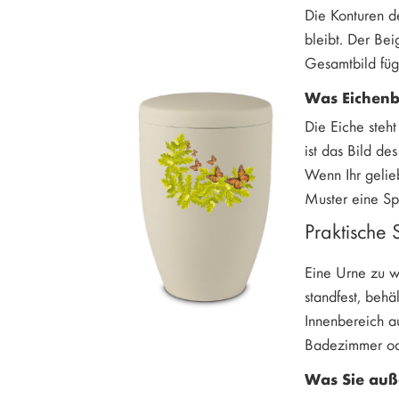
Die Konturen de
bleibt. Der Bei
Gesamtbild fügt
Was Eichenb
Die Eiche steht
ist das Bild de
Wenn Ihr gelieb
Muster eine Sp
Praktische 
Eine Urne zu wä
standfest, behä
Innenbereich a
Badezimmer ode
Was Sie auß