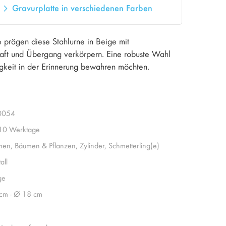
Gravurplatte in verschiedenen Farben
e prägen diese Stahlurne in Beige mit
raft und Übergang verkörpern. Eine robuste Wahl
igkeit in der Erinnerung bewahren möchten.
0054
 10 Werktage
men, Bäumen & Pflanzen, Zylinder, Schmetterling(e)
all
ge
cm - Ø 18 cm