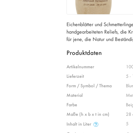
Eichenblätter und Schmetterling
handgearbeiteten Reliefs, die K
für jene, die Natur und Beständ
Produktdaten
Artikelnummer
10
Lieferzeit
5 -
Form / Symbol / Thema
Blu
Material
Met
Farbe
Bei
Maße (h x b x t in cm)
28 
5
Inhalt in Liter