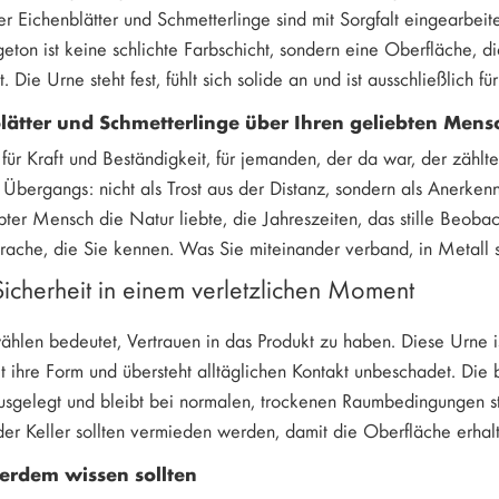
r Eichenblätter und Schmetterlinge sind mit Sorgfalt eingearbeite
geton ist keine schlichte Farbschicht, sondern eine Oberfläche,
. Die Urne steht fest, fühlt sich solide an und ist ausschließlich 
lätter und Schmetterlinge über Ihren geliebten Men
 für Kraft und Beständigkeit, für jemanden, der da war, der zählte
s Übergangs: nicht als Trost aus der Distanz, sondern als Anerke
ter Mensch die Natur liebte, die Jahreszeiten, das stille Beoba
rache, die Sie kennen. Was Sie miteinander verband, in Metall 
Sicherheit in einem verletzlichen Moment
hlen bedeutet, Vertrauen in das Produkt zu haben. Diese Urne ist
lt ihre Form und übersteht alltäglichen Kontakt unbeschadet. Die 
usgelegt und bleibt bei normalen, trockenen Raumbedingungen s
r Keller sollten vermieden werden, damit die Oberfläche erhalt
erdem wissen sollten