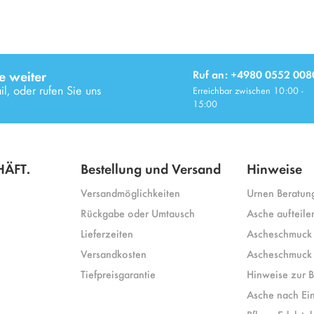
e weiter
Ruf an: +4980 0552 008
l, oder rufen Sie uns
Erreichbar zwischen 10:00 -
15:00
ÄFT.
Bestellung und Versand
Hinweise
Versandmöglichkeiten
Urnen Beratun
Rückgabe oder Umtausch
Asche aufteile
Lieferzeiten
Ascheschmuck 
Versandkosten
Ascheschmuck 
Tiefpreisgarantie
Hinweise zur B
Asche nach Ei