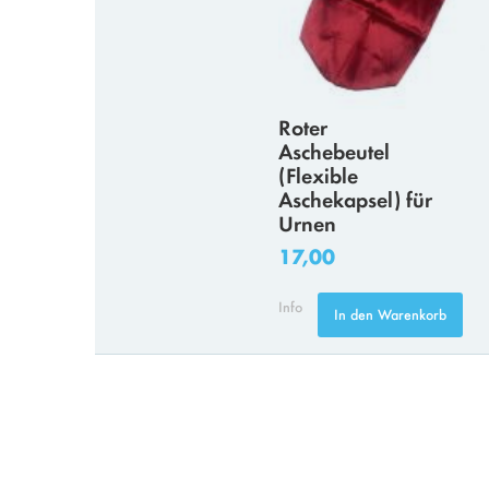
Roter
Aschebeutel
(Flexible
Aschekapsel) für
Urnen
17,00
Info
In den Warenkorb