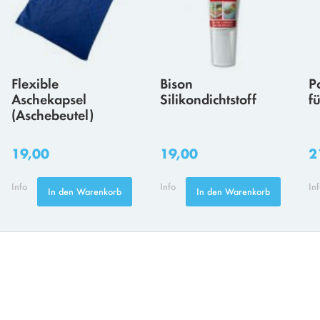
Flexible
Bison
P
Aschekapsel
Silikondichtstoff
f
(Aschebeutel)
19,00
19,00
2
Info
Info
In
In den Warenkorb
In den Warenkorb