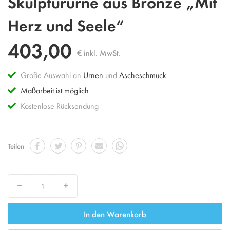
Skulptururne aus Bronze „Mit
Anfang
der
Herz und Seele“
Bildgalerie
springen
403,00
€ inkl. MwSt.
Große Auswahl an
Urnen
und
Ascheschmuck
Maßarbeit ist möglich
Kostenlose Rücksendung
Teilen
Decrease
Increase
In den Warenkorb