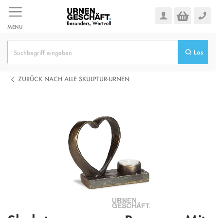
Zum
Inhalt
springen
MENU
Los
ZURÜCK NACH ALLE SKULPTUR-URNEN
Zum
Ende
der
Bildgalerie
springen
Zum