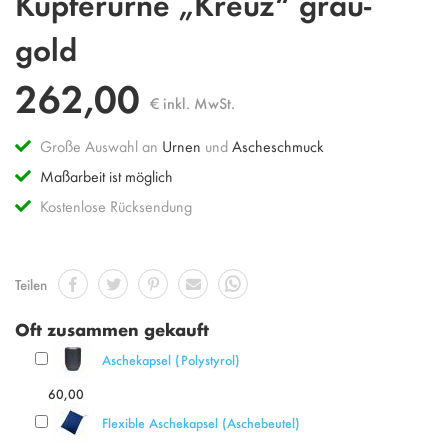
Kupferurne „Kreuz“ grau-
Anfang
der
gold
Bildgalerie
springen
262,00
€ inkl. MwSt.
Große Auswahl an
Urnen
und
Ascheschmuck
Maßarbeit ist möglich
Kostenlose Rücksendung
Teilen
Oft zusammen gekauft
Aschekapsel (Polystyrol)
60,00
Flexible Aschekapsel (Aschebeutel)