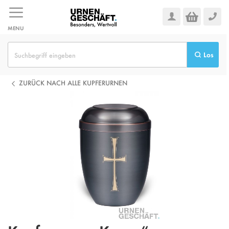
Zum
Inhalt
springen
MENU
Los
ZURÜCK NACH ALLE KUPFERURNEN
Zum
Ende
der
Bildgalerie
springen
Zum