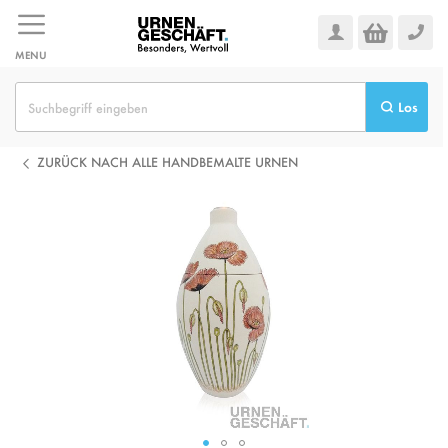
Zum
Inhalt
springen
MENU
Los
ZURÜCK NACH ALLE HANDBEMALTE URNEN
Zum
Ende
der
Bildgalerie
springen