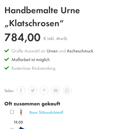
Zum
Handbemalte Urne
Anfang
der
„Klatschrosen“
Bildgalerie
springen
784,00
€ inkl. MwSt.
Große Auswahl an
Urnen
und
Ascheschmuck
Maßarbeit ist möglich
Kostenlose Rücksendung
Teilen
Oft zusammen gekauft
Bison Silikondichtstoff
19,00