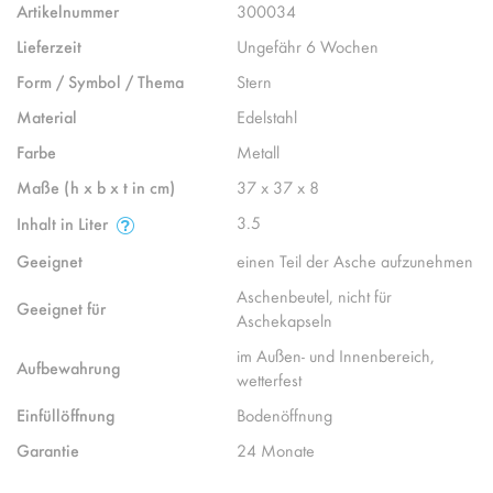
Artikelnummer
300034
Lieferzeit
Ungefähr 6 Wochen
Form / Symbol / Thema
Stern
Material
Edelstahl
Farbe
Metall
Maße (h x b x t in cm)
37 x 37 x 8
3.5
Inhalt in Liter
Geeignet
einen Teil der Asche aufzunehmen
Aschenbeutel, nicht für
Geeignet für
Aschekapseln
im Außen- und Innenbereich,
Aufbewahrung
wetterfest
Einfüllöffnung
Bodenöffnung
Garantie
24 Monate