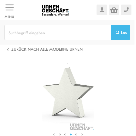
Zum
Inhalt
springen
MENU
Los
ZURÜCK NACH ALLE MODERNE URNEN
Zum
Ende
der
Bildgalerie
springen