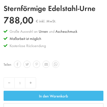
Zum
Sternförmige Edelstahl-Urne
Anfang
der
788,00
Bildgalerie
€ inkl. MwSt.
springen
Große Auswahl an
Urnen
und
Ascheschmuck
Maßarbeit ist möglich
Kostenlose Rücksendung
Teilen
Decrease
Increase
In den Warenkorb