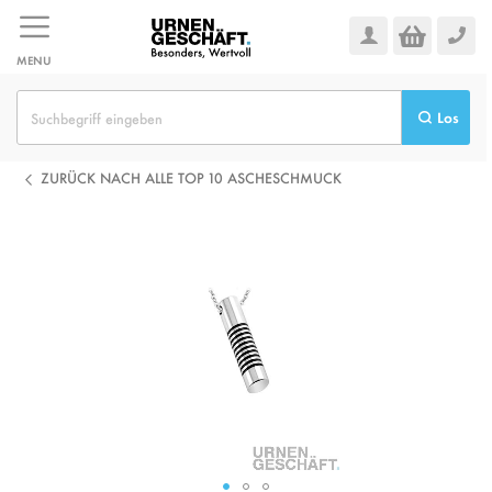
Zum
Inhalt
springen
MENU
Los
ZURÜCK NACH ALLE TOP 10 ASCHESCHMUCK
Zum
Ende
der
Bildgalerie
springen