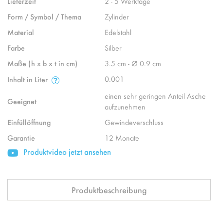
Lieferzeit
2 - 5 Werktage
Form / Symbol / Thema
Zylinder
Material
Edelstahl
Farbe
Silber
Maße (h x b x t in cm)
3.5 cm - Ø 0.9 cm
0.001
Inhalt in Liter
einen sehr geringen Anteil Asche
Geeignet
aufzunehmen
Einfüllöffnung
Gewindeverschluss
Garantie
12 Monate
Produktvideo jetzt ansehen
Produktbeschreibung