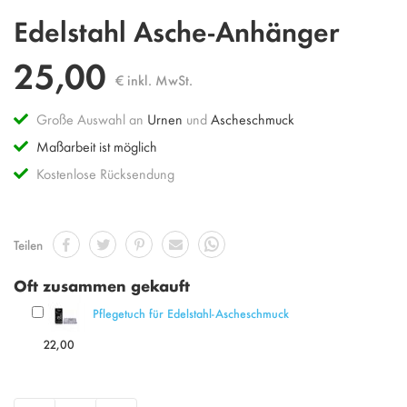
Zum
Edelstahl Asche-Anhänger
Anfang
der
25,00
Bildgalerie
€ inkl. MwSt.
springen
Große Auswahl an
Urnen
und
Ascheschmuck
Maßarbeit ist möglich
Kostenlose Rücksendung
Teilen
Oft zusammen gekauft
Pflegetuch für Edelstahl-Ascheschmuck
22,00