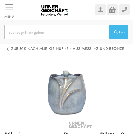
Zum
Inhalt
springen
MENU
Los
ZURÜCK NACH ALLE KLEINURNEN AUS MESSING UND BRONZE
Zum
Ende
der
Bildgalerie
springen
Zum