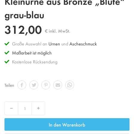
Kleinurne aus Bronze „Blüte“
Anfang
der
grau-blau
Bildgalerie
springen
312,00
€ inkl. MwSt.
Große Auswahl an
Urnen
und
Ascheschmuck
Maßarbeit ist möglich
Kostenlose Rücksendung
Teilen
Decrease
Increase
In den Warenkorb