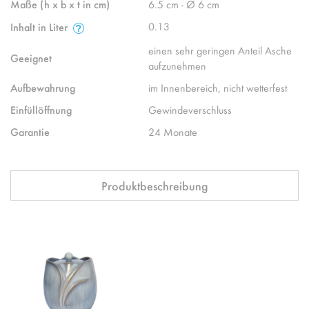
Maße (h x b x t in cm)
6.5 cm - Ø 6 cm
0.13
Inhalt in Liter
einen sehr geringen Anteil Asche
Geeignet
aufzunehmen
Aufbewahrung
im Innenbereich, nicht wetterfest
Einfüllöffnung
Gewindeverschluss
Garantie
24 Monate
Produktbeschreibung