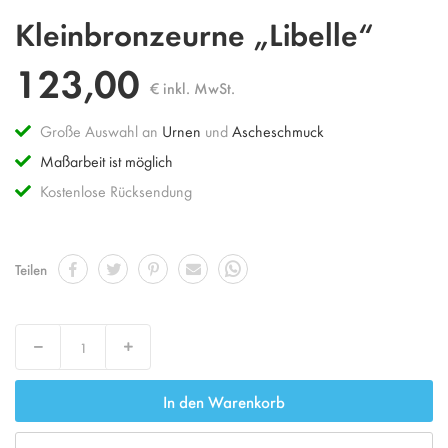
Zum
Kleinbronzeurne „Libelle“
Anfang
der
123,00
Bildgalerie
€ inkl. MwSt.
springen
Große Auswahl an
Urnen
und
Ascheschmuck
Maßarbeit ist möglich
Kostenlose Rücksendung
Teilen
Decrease
Increase
In den Warenkorb