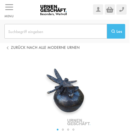
Zum
Inhalt
springen
MENU
Los
ZURÜCK NACH ALLE MODERNE URNEN
Zum
Ende
der
Bildgalerie
springen