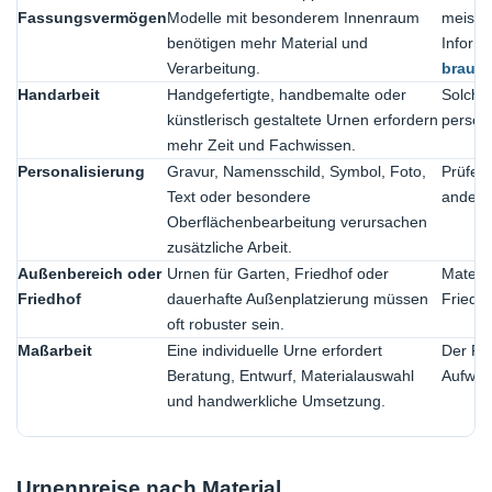
Fassungsvermögen
Modelle mit besonderem Innenraum
meist e
benötigen mehr Material und
Informa
Verarbeitung.
brauch
Handarbeit
Handgefertigte, handbemalte oder
Solche
künstlerisch gestaltete Urnen erfordern
persönl
mehr Zeit und Fachwissen.
Personalisierung
Gravur, Namensschild, Symbol, Foto,
Prüfen
Text oder besondere
andere 
Oberflächenbearbeitung verursachen
zusätzliche Arbeit.
Außenbereich oder
Urnen für Garten, Friedhof oder
Materia
Friedhof
dauerhafte Außenplatzierung müssen
Friedho
oft robuster sein.
Maßarbeit
Eine individuelle Urne erfordert
Der Pr
Beratung, Entwurf, Materialauswahl
Aufwand
und handwerkliche Umsetzung.
Urnenpreise nach Material