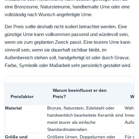
eine Bronzeurne, Natursteinurne, handbemalte Urne oder eine
vollständig nach Wunsch angefertigte Urne.
Der Preis sollte deshalb nicht isoliert betrachtet werden. Eine
günstige Urne kann vollkommen passend und würdevoll sein,
wenn sie zum geplanten Zweck passt. Eine teurere Urne kann
sinnvoll sein, wenn sie dauerhaft sichtbar bleibt, im
Außenbereich stehen soll, handgefertigt ist oder durch Gravur,
Farbe, Symbolik oder Maßarbeit sehr persönlich gestaltet wird.
Warum beeinflusst er den
Preisfaktor
Preis?
Wor
Material
Bronze, Naturstein, Edelstahl oder
Wählen
handwerklich bearbeitete Keramik sind
Innenb
meist teurer als einfache
Außenb
Standardmaterialien.
Größe und
Größere Urnen, Doppelurnen oder
Für di