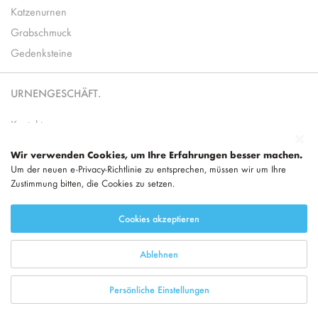
Katzenurnen
Grabschmuck
Gedenksteine
URNENGESCHÄFT.
Kontakt
Wer sind wir
Wir verwenden Cookies, um Ihre Erfahrungen besser machen.
Nachhaltigkeit
Um der neuen e-Privacy-Richtlinie zu entsprechen, müssen wir um Ihre
Zustimmung bitten, die Cookies zu setzen.
Inspirierende Blogs
Geschäftlich
Cookies akzeptieren
Impressum
AGB
Ablehnen
Bewertungen
Auszeichnungen & Kundenstimmen
Persönliche Einstellungen
Datenschutz & Haftungsausschluss