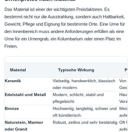
Das Material ist einer der wichtigsten Preisfaktoren. Es
bestimmt nicht nur die Ausstrahlung, sondern auch Haltbarkeit,
Gewicht, Pflege und Eignung für bestimmte Orte. Eine Urne für
den Innenbereich muss andere Anforderungen erfüllen als eine
Urne für ein Urnengrab, ein Kolumbarium oder einen Platz im
Freien.
Material
Typische Wirkung
Pre
Keramik
Vielseitig, handwerklich, klassisch
Von er
oder modern.
Gestal
Edelstahl und Metall
Modern, schlicht, stabil und
Häufig
pflegeleicht.
Verarb
Bronze
Hochwertig, langlebig, schwer und
Meist 
oft künstlerisch.
aufwen
Naturstein, Marmor
Robust, zeitlos und sehr beständig.
Oft hö
oder Granit
aufwen