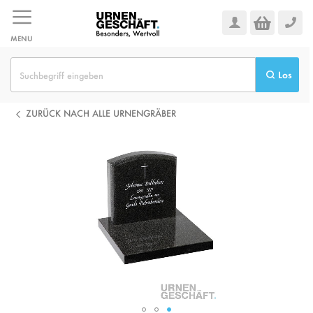
Zum
Inhalt
springen
MENU
Los
ZURÜCK NACH ALLE URNENGRÄBER
Zum
Ende
der
Bildgalerie
springen