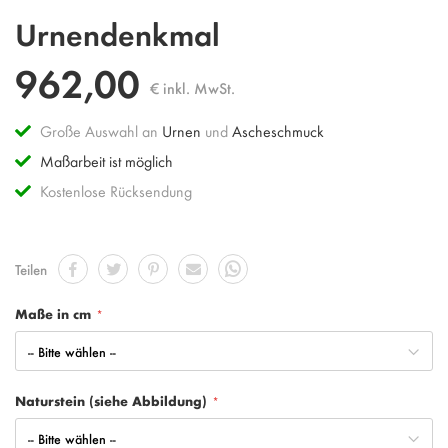
Zum
Urnendenkmal
Anfang
der
962,00
Bildgalerie
€ inkl. MwSt.
springen
Große Auswahl an
Urnen
und
Ascheschmuck
Maßarbeit ist möglich
Kostenlose Rücksendung
Teilen
Maße in cm
Naturstein (siehe Abbildung)