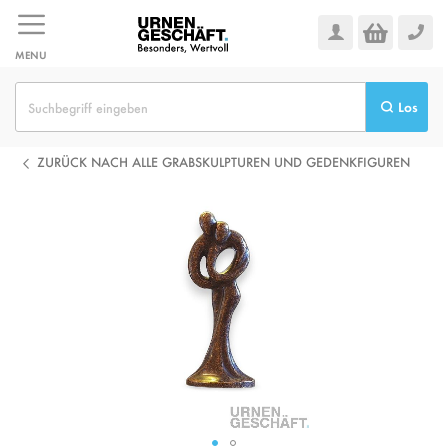
Zum
Inhalt
springen
MENU
Los
ZURÜCK NACH ALLE GRABSKULPTUREN UND GEDENKFIGUREN
Zum
Ende
der
Bildgalerie
springen