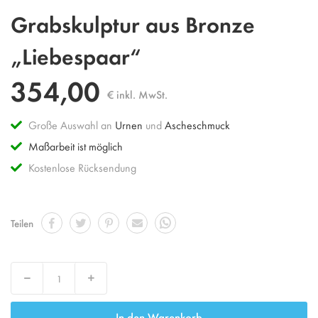
Zum
Grabskulptur aus Bronze
Anfang
der
„Liebespaar“
Bildgalerie
springen
354,00
€ inkl. MwSt.
Große Auswahl an
Urnen
und
Ascheschmuck
Maßarbeit ist möglich
Kostenlose Rücksendung
Teilen
Decrease
Increase
In den Warenkorb