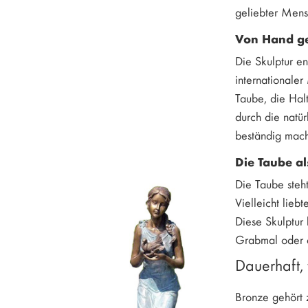
geliebter Mens
Von Hand ge
Die Skulptur e
internationaler
Taube, die Hal
durch die natür
beständig mach
Die Taube al
Die Taube steht
Vielleicht lie
Diese Skulptur 
Grabmal oder a
Dauerhaft, 
Bronze gehört 