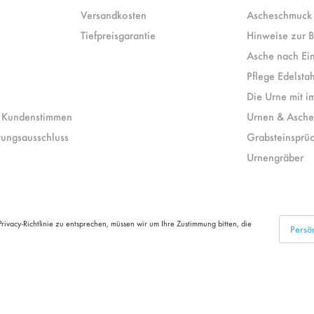
Versandkosten
Ascheschmuck 
Tiefpreisgarantie
Hinweise zur B
Asche nach Ei
Pflege Edelsta
Die Urne mit i
 Kundenstimmen
Urnen & Asch
tungsausschluss
Grabsteinsprü
Urnengräber
ivacy-Richtlinie zu entsprechen, müssen wir um Ihre Zustimmung bitten, die
Persön
Teil von
LEGEND