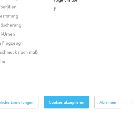
befüllen
estattung
näscherung
hl-Urnen
m Flugzeug
eschmuck nach maß
che
liche Einstellungen
Cookies akzeptieren
Ablehnen