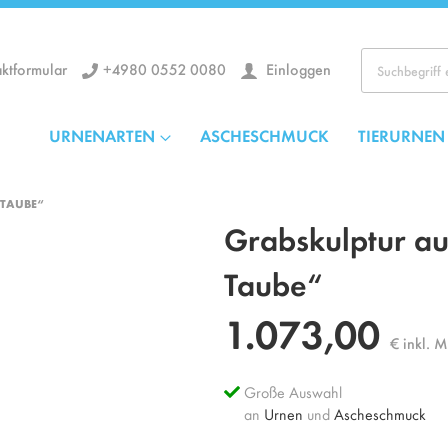
+4980 0552 0080
Einloggen
ktformular
Los
URNENARTEN
ASCHESCHMUCK
TIERURNEN
 TAUBE“
Grabskulptur a
Taube“
1.073,00
€ inkl. 
Große Auswahl
an
Urnen
und
Ascheschmuck