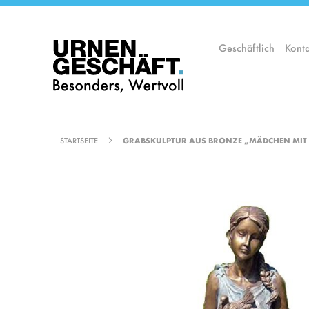
Zum
Inhalt
springen
Geschäftlich
Konta
STARTSEITE
GRABSKULPTUR AUS BRONZE „MÄDCHEN MIT
Zum
Ende
der
Bildgalerie
springen