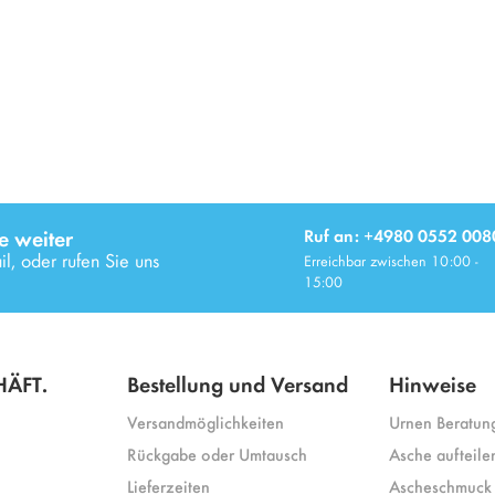
e weiter
Ruf an: +4980 0552 008
l, oder rufen Sie uns
Erreichbar zwischen 10:00 -
15:00
ÄFT.
Bestellung und Versand
Hinweise
Versandmöglichkeiten
Urnen Beratun
Rückgabe oder Umtausch
Asche aufteile
Lieferzeiten
Ascheschmuck 