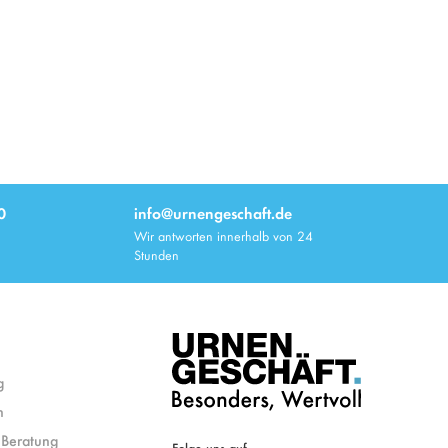
0
info@urnengeschaft.de
Wir antworten innerhalb von 24
Stunden
g
n
Beratung
Folge uns auf