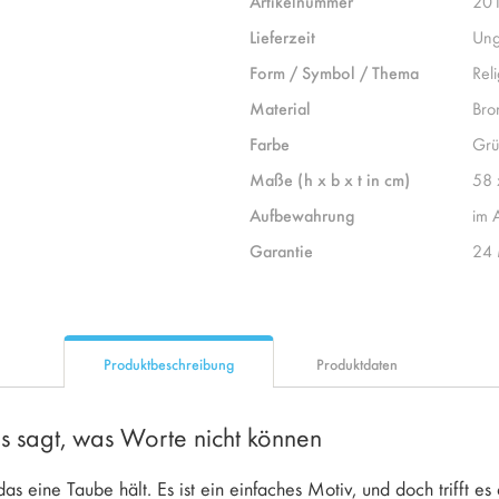
Artikelnummer
20
Lieferzeit
Ung
Form / Symbol / Thema
Reli
Material
Bro
Farbe
Grü
Maße (h x b x t in cm)
58 
Aufbewahrung
im 
Garantie
24 
Produktbeschreibung
Produktdaten
as sagt, was Worte nicht können
s eine Taube hält. Es ist ein einfaches Motiv, und doch trifft es 