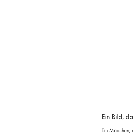
Anfang
der
Bildgalerie
springen
Ein Bild, d
Ein Mädchen, da