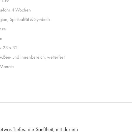
1159
efähr 4 Wochen
gion, Spiritualität & Symbolik
nze
n
x 23 x 32
Außen- und Innenbereich, wetterfest
Monate
etwas Tiefes: die Sanftheit, mit der ein