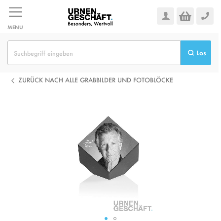
Zum
Inhalt
springen
MENU
Los
ZURÜCK NACH ALLE GRABBILDER UND FOTOBLÖCKE
Zum
Ende
der
Bildgalerie
springen