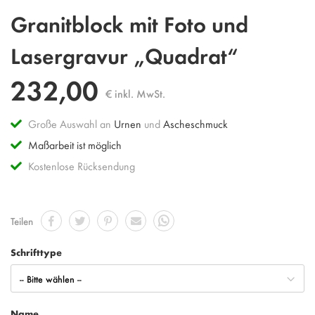
Zum
Granitblock mit Foto und
Anfang
der
Lasergravur „Quadrat“
Bildgalerie
springen
232,00
€ inkl. MwSt.
Große Auswahl an
Urnen
und
Ascheschmuck
Maßarbeit ist möglich
Kostenlose Rücksendung
Teilen
Schrifttype
Name